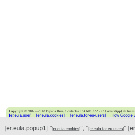
Copyright © 2007—2018 Espana Rusa, Contactos +34 608 222 222 (WhatsApp) de lunes 
[er.eula.user]
[er.eula.cookies]
[er.eula.for-eu-users]
How Google u
[er.eula.popup1] "
", "
" [e
[er.eula.cookies]
[er.eula.for-eu-users]