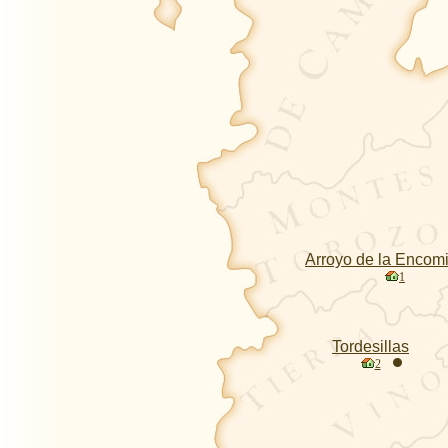
Arroyo de la Encom
1
Tordesillas
2