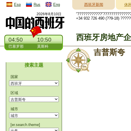
Esp
Rus
Eng
西班牙新闻
休
“????????????”?????????????
2026年8月10日
+34 932 726 490 (??9-18) ????
西班牙房地产
04:50
10:50
巴塞罗那
莫斯科
吉普斯夸
搜索主题
国家
区域
城市
[er.search.theme]