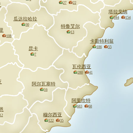
27
22
亚
塔拉戈纳
344
154
瓜达拉哈拉
30
特鲁艾尔
里
13
108
卡斯特利翁
186
55
昆卡
7
瓦伦西亚
280
41
亚
阿尔瓦塞特
16
阿里坎特
683
68
恩
穆尔西亚
12
122
35