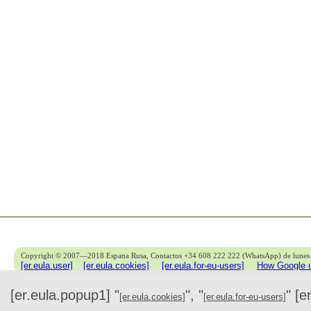
Copyright © 2007—2018 Espana Rusa, Contactos +34 608 222 222 (WhatsApp) de lunes 
[er.eula.user]
[er.eula.cookies]
[er.eula.for-eu-users]
How Google u
[er.eula.popup1] "
", "
" [e
[er.eula.cookies]
[er.eula.for-eu-users]