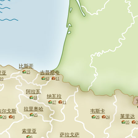
比斯开
25
吉普斯夸
里亚
43
11
10
阿拉瓦
纳瓦拉
18
27
11
拉里奥哈
布尔戈斯
韦斯卡
25
莱里达
26
8
26
24
35
2
索里亚
萨拉戈萨
6