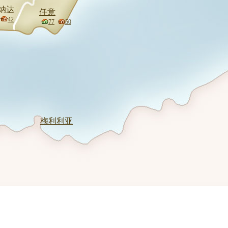
纳达
任意
42
77
50
梅利利亚