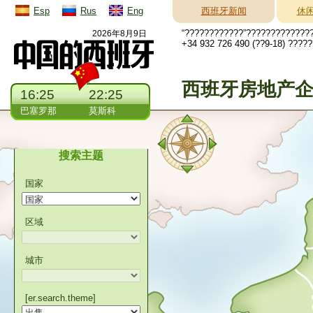
Esp
Rus
Eng
西班牙新闻
休
“????????????”?????????????
2026年8月9日
+34 932 726 490 (??9-18) ????
西班牙房地产
16:25
22:25
巴塞罗那
莫斯科
搜索主题
国家
区域
城市
[er.search.theme]