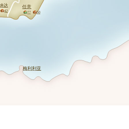
纳达
任意
42
77
50
梅利利亚