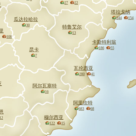
27
22
亚
塔拉戈纳
344
154
瓜达拉哈拉
30
特鲁艾尔
里
13
108
卡斯特利翁
186
55
昆卡
7
瓦伦西亚
280
41
亚
阿尔瓦塞特
16
阿里坎特
683
68
恩
穆尔西亚
12
122
35