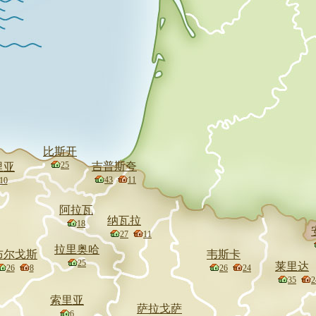
比斯开
25
吉普斯夸
里亚
43
11
10
阿拉瓦
纳瓦拉
18
27
11
拉里奥哈
布尔戈斯
韦斯卡
25
莱里达
26
8
26
24
35
2
索里亚
萨拉戈萨
6