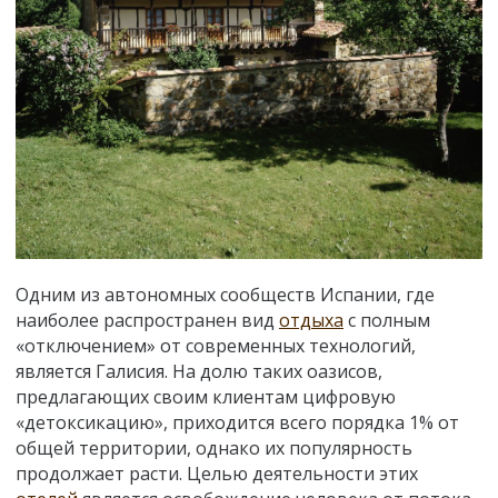
Одним из автономных сообществ Испании, где
наиболее распространен вид
отдыха
с полным
«отключением» от современных технологий,
является Галисия. На долю таких оазисов,
предлагающих своим клиентам цифровую
«детоксикацию», приходится всего порядка 1% от
общей территории, однако их популярность
продолжает расти. Целью деятельности этих