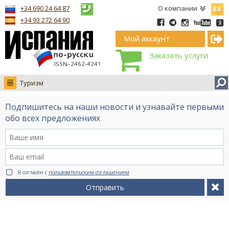
Españ
+34 690 24 64 87
О компании
+34 93 272 64 90
Мой аккаунт
Заказать услуги
ISSN–2462-4241
Туризм
Новости
Подпишитесь на наши новости и узнавайте первыми
Интервью
обо всех предложениях
Фото
Видео Ruso.TV
BCN life
Я согласен с
пользовательским соглашением
Сервис на немецком
Отправить