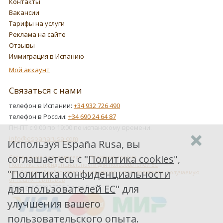
Контакты
Вакансии
Тарифы на услуги
Реклама на сайте
Отзывы
Иммиграция в Испанию
Мой аккаунт
Связаться с нами
телефон в Испании:
+34 932 726 490
телефон в России:
+34 690 24 64 87
ПН-ПТ с 9:00 по 19:00 по испанскому времени.
info@espanarusa.com
Используя España Rusa, вы
соглашаетесь с "
Политика cookies
",
Соглашение пользователя
Политика cookies
Политика конфиденциальности для пользователей ЕС
"
Политика конфиденциальности
Как Google обрабатывает информацию о пользователях, получаемую
от наших партнеров
для пользователей ЕС
" для
Copyright ©2007-2026 Espana Rusa
улучшения вашего
пользовательского опыта.