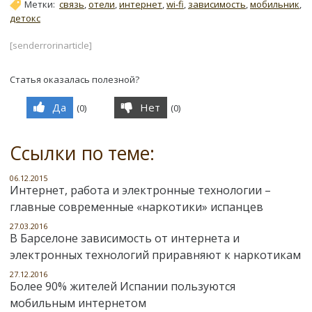
Метки:
связь
,
отели
,
интернет
,
wi-fi
,
зависимость
,
мобильник
,
детокс
[senderrorinarticle]
Статья оказалась полезной?
Да
Нет
(
0
)
(
0
)
Ссылки по теме:
06.12.2015
Интернет, работа и электронные технологии –
главные современные «наркотики» испанцев
27.03.2016
В Барселоне зависимость от интернета и
электронных технологий приравняют к наркотикам
27.12.2016
Более 90% жителей Испании пользуются
мобильным интернетом