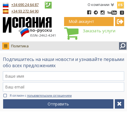
Españ
+34 690 24 64 87
О компании
+34 93 272 64 90
Мой аккаунт
Заказать услуги
ISSN–2462-4241
Политика
Новости
Подпишитесь на наши новости и узнавайте первыми
Интервью
обо всех предложениях
Фото
Видео Ruso.TV
BCN life
Я согласен с
пользовательским соглашением
Сервис на немецком
Отправить