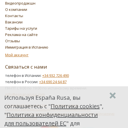
Видеопродакшн
О компании
Контакты
Вакансии
Тарифы на услуги
Реклама на сайте
Отзывы
Иммиграция в Испанию
Мой аккаунт
Связаться с нами
телефон в Испании:
+34 932 726 490
телефон в России:
+34 690 24 64 87
ПН-ПТ с 9:00 по 19:00 по испанскому времени.
info@espanarusa.com
Используя España Rusa, вы
соглашаетесь с "
Политика cookies
",
Соглашение пользователя
Политика cookies
Политика конфиденциальности для пользователей ЕС
"
Политика конфиденциальности
Как Google обрабатывает информацию о пользователях, получаемую
от наших партнеров
для пользователей ЕС
" для
Copyright ©2007-2026 Espana Rusa