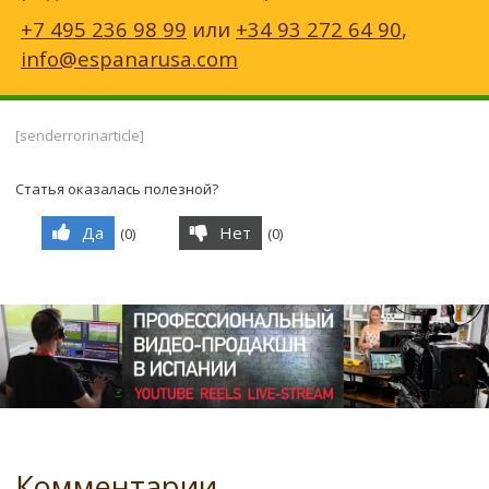
+7 495 236 98 99
или
+34 93 272 64 90
,
info@espanarusa.com
[senderrorinarticle]
Статья оказалась полезной?
Да
Нет
(
0
)
(
0
)
Комментарии