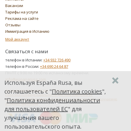
Вакансии
Тарифы на услуги
Реклама на сайте
Отзывы
Иммиграция в Испанию
Мой аккаунт
Связаться с нами
телефон в Испании:
+34 932 726 490
телефон в России:
+34 690 24 64 87
ПН-ПТ с 9:00 по 19:00 по испанскому времени.
info@espanarusa.com
Используя España Rusa, вы
соглашаетесь с "
Политика cookies
",
Соглашение пользователя
Политика cookies
Политика конфиденциальности для пользователей ЕС
"
Политика конфиденциальности
Как Google обрабатывает информацию о пользователях, получаемую
от наших партнеров
для пользователей ЕС
" для
Copyright ©2007-2026 Espana Rusa
улучшения вашего
пользовательского опыта.