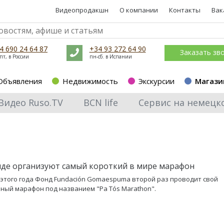
Видеопродакшн
О компании
Контакты
Вак
4 690 24 64 87
+34 93 272 64 90
Заказать зв
пт, в России
пн-сб. в Испании
Объявления
Недвижимость
Экскурсии
Магази
Видео Ruso.TV
BCN life
Сервис на немецк
де организуют самый короткий в мире марафон
 этого года Фонд Fundación Gomaespuma второй раз проводит свой
ный марафон под названием "Pa Tós Marathon".