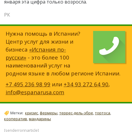
января эта цифра только возросла.
РК
Нужна помощь в Испании?
Центр услуг для жизни и
бизнеса
«Испания по-
русски»
- это более 100
наименований услуг на
родном языке в любом регионе Испании.
+7 495 236 98 99
или
+34 93 272 64 90
,
info@espanarusa.com
Метки:
кризис
,
фермеры
,
террес-дель-эбре
,
тортоса
,
кооператив
,
мандарины
[senderrorinarticle]