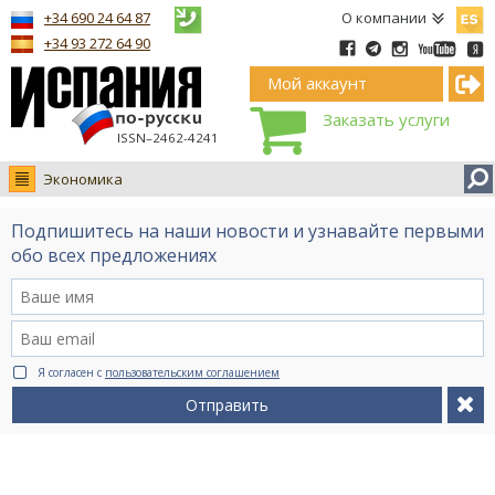
Españ
+34 690 24 64 87
О компании
+34 93 272 64 90
Мой аккаунт
Заказать услуги
ISSN–2462-4241
Экономика
Новости
Подпишитесь на наши новости и узнавайте первыми
Интервью
обо всех предложениях
Фото
Видео Ruso.TV
BCN life
Я согласен с
пользовательским соглашением
Сервис на немецком
Отправить