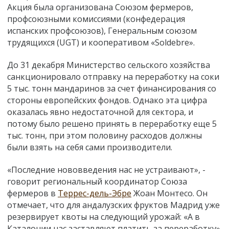
Акция была организована Союзом фермеров,
профсоюзными комиссиями (конфедерация
испанских профсоюзов), Генеральным союзом
трудящихся (UGT) и кооперативом «Soldebre».
До 31 декабря Министерство сельского хозяйства
санкционировало отправку на переработку на соки
5 тыс. тонн мандаринов за счет финансирования со
стороны европейских фондов. Однако эта цифра
оказалась явно недостаточной для сектора, и
потому было решено принять в переработку еще 5
тыс. тонн, при этом половину расходов должны
были взять на себя сами производители.
«Последние нововведения нас не устраивают», -
говорит региональный координатор Союза
фермеров в
Террес-дель-Эбре
Жоан Монтесо. Он
отмечает, что для андалузских фруктов Мадрид уже
резервирует квоты на следующий урожай: «А в
Каталонии нас заставляют платить за переработку».